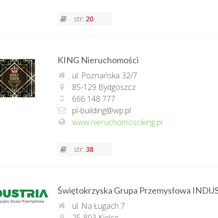
str:
20
KING Nieruchomości
ul. Poznańska 32/7
85-129 Bydgoszcz
666 148 777
pl-building@wp.pl
www.nieruchomosciking.pl
str:
38
Świętokrzyska Grupa Przemysłowa INDUS
ul. Na Ługach 7
25-803 Kielce