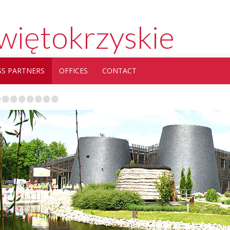
więtokrzyskie
SS PARTNERS
OFFICES
CONTACT
•
•
•
•
•
•
•
•