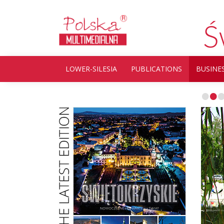
Ś
LOWER-SILESIA
PUBLICATIONS
BUSINE
•
•