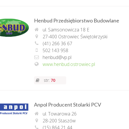
Henbud Przedsiębiorstwo Budowlane
ul. Samsonowicza 18 E
27-400 Ostrowiec Świętokrzyski
(41) 266 36 67
502 143 958
henbud@vp.pl
www.henbud.ostrowiec.pl
str:
70
Anpol Producent Stolarki PCV
ul. Towarowa 26
28-200 Staszów
(15) 864 21 44