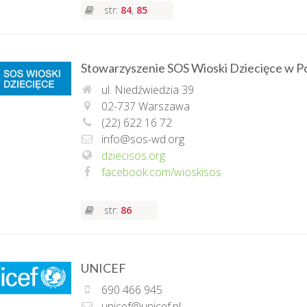
str:
84
,
85
Stowarzyszenie SOS Wioski Dziecięce w P
ul. Niedźwiedzia 39
02-737 Warszawa
(22) 622 16 72
info@sos-wd.org
dziecisos.org
facebook.com/wioskisos
str:
86
UNICEF
690 466 945
unicef@unicef.pl