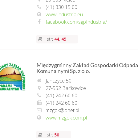
(41) 330 15 00
www.industria.eu
facebook.com/sgpIndustria/
str:
44
,
45
Międzygminny Zakład Gospodarki Odpad
Komunalnymi Sp. z o.o.
Janczyce 50
27-552 Baćkowice
(41) 242 60 60
(41) 242 60 60
mzgok@onet.pl
www.mzgok.com.pl
str:
50