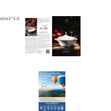
dzież” S.A.