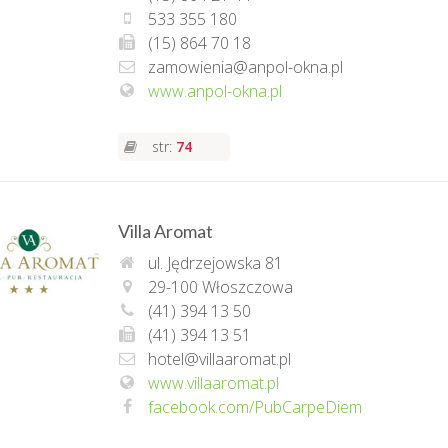
533 355 180
(15) 864 70 18
zamowienia@anpol-okna.pl
www.anpol-okna.pl
str:
74
Villa Aromat
ul. Jędrzejowska 81
29-100 Włoszczowa
(41) 394 13 50
(41) 394 13 51
hotel@villaaromat.pl
www.villaaromat.pl
facebook.com/PubCarpeDiem