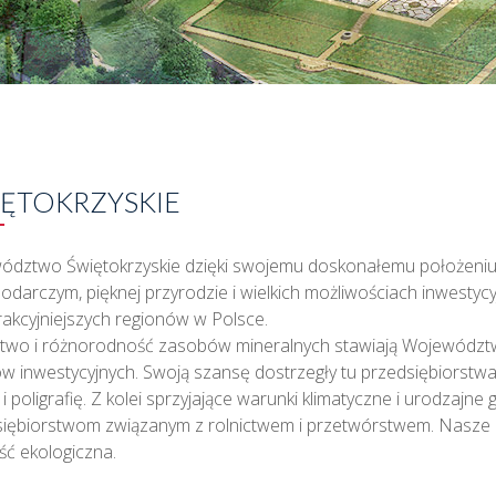
ĘTOKRZYSKIE
ództwo Świętokrzyskie dzięki swojemu doskonałemu położeniu
odarczym, pięknej przyrodzie i wielkich możliwościach inwestycy
trakcyjniejszych regionów w Polsce.
two i różnorodność zasobów mineralnych stawiają Województw
w inwestycyjnych. Swoją szansę dostrzegły tu przedsiębiorstwa
 i poligrafię. Z kolei sprzyjające warunki klimatyczne i urodzaj
siębiorstwom związanym z rolnictwem i przetwórstwem. Nasze 
ć ekologiczna.