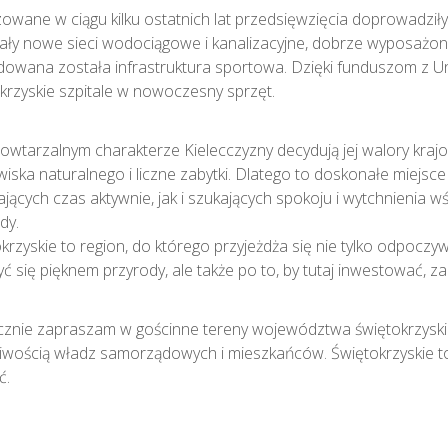
zowane w ciągu kilku ostatnich lat przedsięwzięcia doprowadzi
ły nowe sieci wodociągowe i kanalizacyjne, dobrze wyposażone 
owana została infrastruktura sportowa. Dzięki funduszom z Uni
krzyskie szpitale w nowoczesny sprzęt.
owtarzalnym charakterze Kielecczyzny decydują jej walory kraj
iska naturalnego i liczne zabytki. Dlatego to doskonałe miejsc
jących czas aktywnie, jak i szukających spokoju i wytchnienia wś
dy.
krzyskie to region, do którego przyjeżdża się nie tylko odpoczyw
zyć się pięknem przyrody, ale także po to, by tutaj inwestować, z
znie zapraszam w gościnne tereny województwa świętokrzyskie
liwością władz samorządowych i mieszkańców. Świętokrzyskie t
ć.