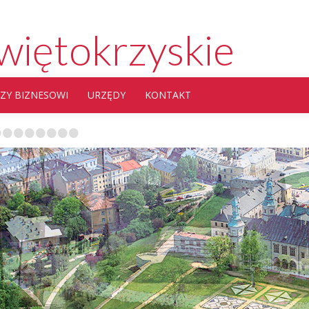
więtokrzyskie
ZY BIZNESOWI
URZĘDY
KONTAKT
•
•
•
•
•
•
•
•