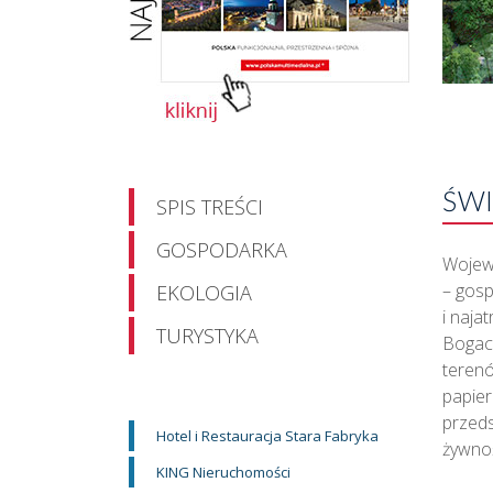
ŚWI
SPIS TREŚCI
GOSPODARKA
Wojew
– gosp
EKOLOGIA
i naja
TURYSTYKA
Bogac
terenó
papier
przed
Hotel i Restauracja Stara Fabryka
żywnoś
KING Nieruchomości