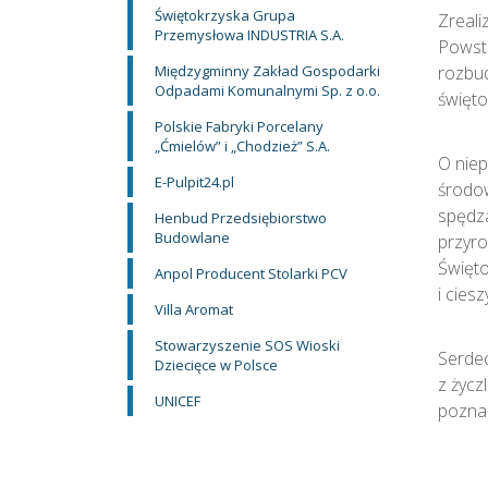
Świętokrzyska Grupa
Zreali
Przemysłowa INDUSTRIA S.A.
Powsta
Międzygminny Zakład Gospodarki
rozbud
Odpadami Komunalnymi Sp. z o.o.
święto
Polskie Fabryki Porcelany
„Ćmielów” i „Chodzież” S.A.
O niep
E-Pulpit24.pl
środow
spędza
Henbud Przedsiębiorstwo
Budowlane
przyro
Święto
Anpol Producent Stolarki PCV
i cies
Villa Aromat
Stowarzyszenie SOS Wioski
Serdec
Dziecięce w Polsce
z życz
UNICEF
pozna