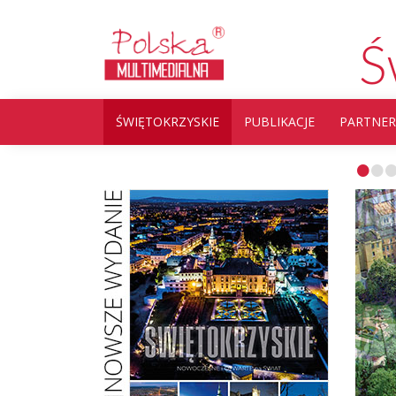
Ś
ŚWIĘTOKRZYSKIE
PUBLIKACJE
PARTNER
•
•