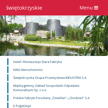
świętokrzyskie
Toggle
Menu
navigation
Hotel i Restauracja Stara Fabryka
KING Nieruchomości
Świętokrzyska Grupa Przemysłowa INDUSTRIA S.A.
Międzygminny Zakład Gospodarki Odpadami
Komunalnymi Sp. z o.o.
Polskie Fabryki Porcelany „Ćmielów” i „Chodzież” S.A.
E-Pulpit24.pl